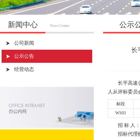
新闻中心
公示
News Center
公司新闻
长
公示公告
经营动态
长平高速
人从评标委员
标段
WS01
招 标 
招标代理